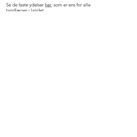
Se de faste ydelser
her
, som er ens for alle
tandlæger i landet.
Obligatorisk
prisliste på frie
ydelser
De nævnte ydelser er inklusiv prisen på
eventuel teknik og eksklusiv prisen på
bedøvelse og/eller røntgenbilleder
De obligatoriske priser er desværre ikke
tilgængelige på vores hjemmeside,
hvis du tilgår den fra en telefon eller
tablet. Brug en computer eller klik
her
for
at se dem.