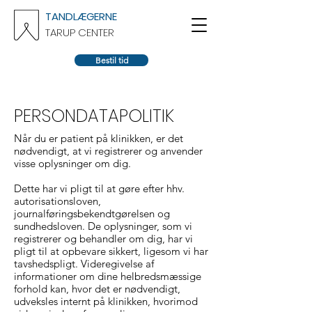
TANDLÆGERNE
TARUP CENTER
Bestil tid
PERSONDATAPOLITIK
Når du er pat
ient på klinikken, er det
nødvendigt, at vi registrerer og anvender
visse oplysninger om dig.
Dette har vi pligt til at gøre efter hhv.
autorisationsloven,
journalføringsbekendtgørelsen og
sundhedsloven. De oplysninger, som vi
registrerer og behandler om dig, har vi
pligt til at opbevare sikkert, ligesom vi har
tavshedspligt. Videregivelse af
informationer om dine helbredsmæssige
forhold kan, hvor det er nødvendigt,
udveksles internt på klinikken, hvorimod