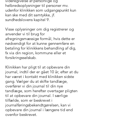
videregivelse af personlige og
helbredsoplysninger til personer mv.
udenfor klinikken som udgangspunkt kun
kan ske med dit samtykke, jf.
sundhedslovens kapitel 9.
Visse oplysninger om dig registrerer og
anvender vi til brug for
afregningsmæssige formål, hvis dette er
nødvendigt for at kunne gennemføre en
betaling for klinikkens behandling af dig,
fx via din region, kommune eller et
forsikringsselskab.
Klinikken har pligt til at opbevare din
journal, indtil der er gået 10 år, efter at du
har været i kontakt med klinikken sidste
gang. Vælger du at skifte tandlæge,
overfører vi din journal til din nye
tandlæge, som herefter overtager pligten
til at opbevare din journal. I særlige
tilfælde, som er beskrevet i
journalføringsbekendtgørelsen, kan vi
opbevare din journal i længere tid end
ovenfor beskrevet.