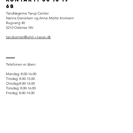
68
Tandlægerne Tarup Center
Nanna Danielsen og Anne-Mette Kromann
Rugvang 40
5210 Odense NV
tandcenter@smil-i-tarup.dk
Telefonen er åben:
Mandag:
8.00-16.00
Tirsdag:
8.00-15.00
Onsdag:
8.00-16.00
Torsdag:
8.00-16.00
Fredag:
8.00-14.00
Der er gratis parkering foran klinikken.
Ved akut behov for tandlægehjælp uden for
klinikkens åbningstid henviser vi til
Tandlægevagten, som kan kontaktes på
+45 99 44 08
09
.